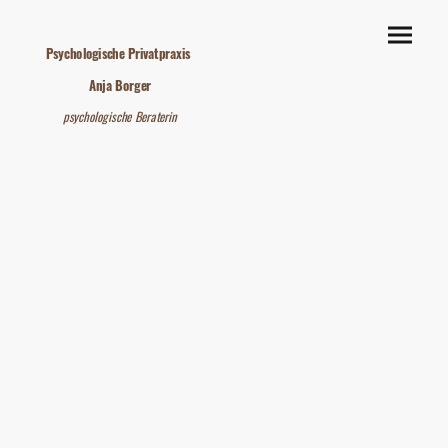
Psychologische Privatpraxis
Anja Borger
psychologische Beraterin
Unsere Philosophie:
"Es gibt immer einen Ausweg,
denn wo Schatten fällt, wächst